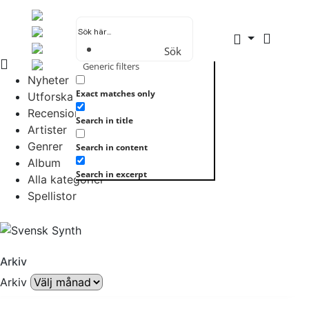
Sök
Generic filters
Nyheter
Exact matches only
Utforska allt
Recensioner
Search in title
Artister
Genrer
Search in content
Album
Search in excerpt
Alla kategorier
Spellistor
Arkiv
Arkiv