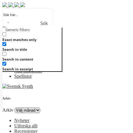
Sök
Generic filters
Registrera
Logga in
Nyheter
Exact matches only
Utforska allt
Search in title
Recensioner
Artister
Search in content
Genrer
Album
Search in excerpt
Alla kategorier
Spellistor
Arkiv
Arkiv
Nyheter
Utforska allt
Recensioner