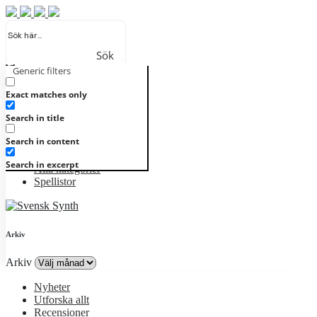
Sök
Generic filters
Registrera
Logga in
Nyheter
Exact matches only
Utforska allt
Search in title
Recensioner
Artister
Search in content
Genrer
Album
Search in excerpt
Alla kategorier
Spellistor
Arkiv
Arkiv
Nyheter
Utforska allt
Recensioner