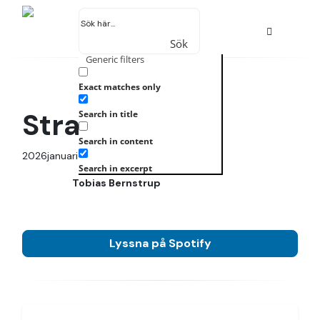
Sök
Generic filters
Exact matches only
Stranger
Search in title
Search in content
2026januari 1, 2021
Single
Search in excerpt
Tobias Bernstrup
Lyssna på Spotify