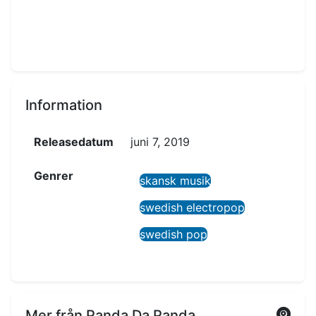
Information
Releasedatum
juni 7, 2019
Genrer
skansk musik
swedish electropop
swedish pop
Mer från Panda Da Panda