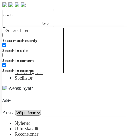
Sök
Generic filters
Registrera
Logga in
Nyheter
Exact matches only
Utforska allt
Search in title
Recensioner
Artister
Search in content
Genrer
Album
Search in excerpt
Alla kategorier
Spellistor
Arkiv
Arkiv
Nyheter
Utforska allt
Recensioner