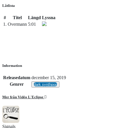
Låtlista
#
Titel
Längd
Lyssna
1.
Overmann
5:01
Information
Releasedatum
december 15, 2019
Genrer
dark synthpop
Mer från Vidéo L'Eclipse
Signals