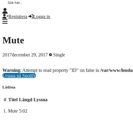
Registrera
Logga in
Mute
2017december 29, 2017
Single
Warning
: Attempt to read property "ID" on false in
/var/www/louda
Lyssna på Spotify
Låtlista
#
Titel
Längd
Lyssna
1.
Mute
5:02