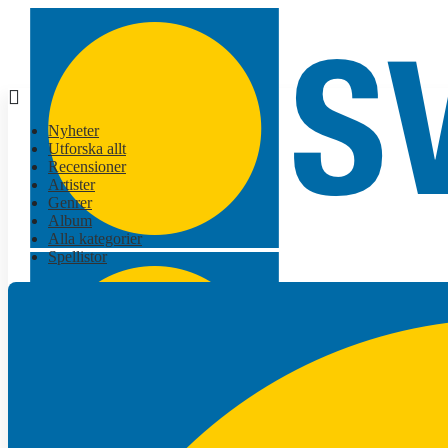
Nyheter
Utforska allt
Recensioner
Artister
Genrer
Album
Alla kategorier
Spellistor