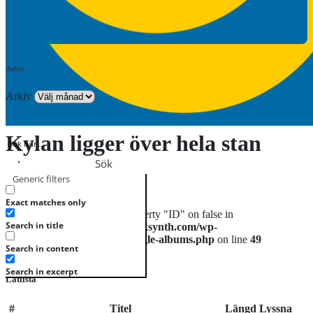
Arkiv
Arkiv
Kylan ligger över hela stan
Sök
2026januari 26, 2023
Single
Generic filters
Registrera
Logga in
Exact matches only
Warning
: Attempt to read property "ID" on false in
Search in title
/var/www/loudarc.com/svensksynth.com/wp-
content/themes/muzakwp/single-albums.php
on line
49
Search in content
Lyssna på Spotify
Search in excerpt
Låtlista
#
Titel
Längd
Lyssna