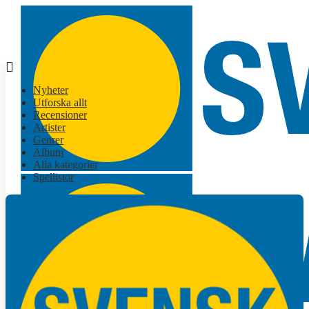
Nyheter
Utforska allt
Recensioner
Artister
Genrer
Album
Alla kategorier
Spellistor