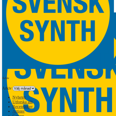
Arkiv
Arkiv
Nyheter
Utforska allt
Recensioner
Artister
Genrer