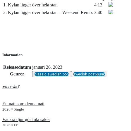
1.
Kylan ligger över hela stan
4:13
2.
Kylan ligger över hela stan – Weekend Remix
3:40
Information
Releasedatum
januari 26, 2023
Genrer
classic swedish pop
swedish post-punk
Mer från
En natt som denna natt
2026
Single
Vackra djur gör fula saker
2026
EP