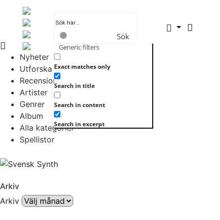
Sök
Generic filters
Nyheter
Exact matches only
Utforska allt
Recensioner
Search in title
Artister
Genrer
Search in content
Album
Search in excerpt
Alla kategorier
Spellistor
Arkiv
Arkiv