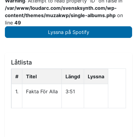
Warning
: Attempt to read property "ID" on false in
/var/www/loudarc.com/svensksynth.com/wp-
content/themes/muzakwp/single-albums.php
on
line
49
Lyssna på Spotify
Låtlista
#
Titel
Längd
Lyssna
1.
Fakta För Alla
3:51