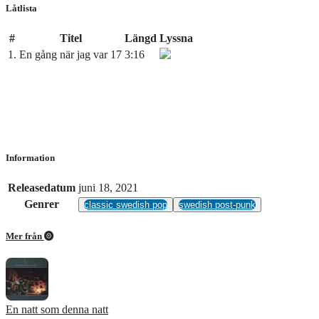
Låtlista
#
Titel
Längd
Lyssna
1.
En gång när jag var 17
3:16
Information
Releasedatum
juni 18, 2021
Genrer
classic swedish pop
swedish post-punk
Mer från
En natt som denna natt