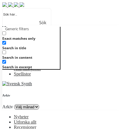
Sök
Generic filters
Registrera
Logga in
Nyheter
Exact matches only
Utforska allt
Search in title
Recensioner
Artister
Search in content
Genrer
Album
Search in excerpt
Alla kategorier
Spellistor
Arkiv
Arkiv
Nyheter
Utforska allt
Recensioner