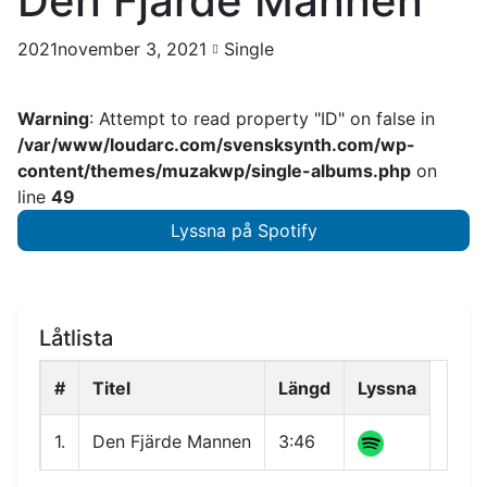
Den Fjärde Mannen
2021november 3, 2021
Single
Warning
: Attempt to read property "ID" on false in
/var/www/loudarc.com/svensksynth.com/wp-
content/themes/muzakwp/single-albums.php
on
line
49
Lyssna på Spotify
Låtlista
#
Titel
Längd
Lyssna
1.
Den Fjärde Mannen
3:46