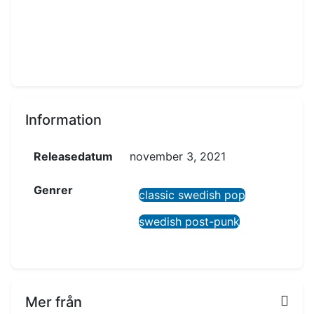
Information
Releasedatum
november 3, 2021
Genrer
classic swedish pop
swedish post-punk
Mer från